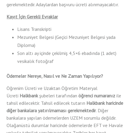
gerekmektedir. Adaylardan başvuru ücreti alınmayacaktır.
Kayıt İçin Gerekli Evraklar
Lisans Transkripti
Mezuniyet Belgesi (Geçici Mezuniyet Belgesi yada
Diploma)
Son altı ay içinde çekilmiş 4,5×6 ebadında (1 adet)
vesikalık fotoğraf
Ödemeler Nereye, Nasıl ve Ne Zaman Yapılıyor?
Öğrenim Ücreti ve Uzaktan Öğretim Materyal
Ücreti
Halkbank
şubeleri tarafından
öğrenci numaranız
ile
tahsil edilecektir. Tahsil edilecek tutarın
Halkbank haricinde
diğer bankalara yatırılmaması gerekmektedir
. Diğer
bankalara yapılan ödemelerden UZEM sorumlu değildir.
Olağanüstü durumlar haricinde ödemelerde EFT ve Havale
yoluyla tahsilat yapılmayacaktır. Tarihler her kayıt