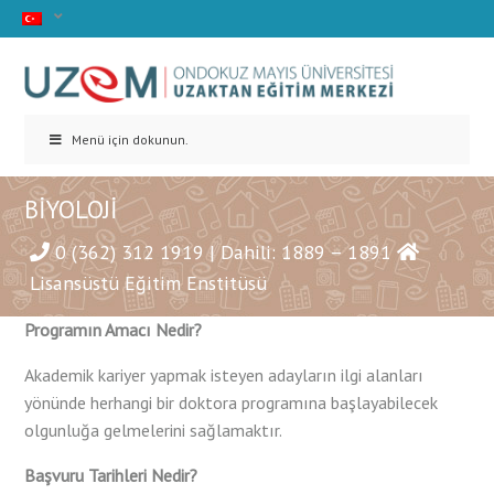
Menü için dokunun.
BİYOLOJİ
0 (362) 312 1919 | Dahili: 1889 – 1891
Lisansüstü Eğitim Enstitüsü
Programın Amacı Nedir?
Akademik kariyer yapmak isteyen adayların ilgi alanları
yönünde herhangi bir doktora programına başlayabilecek
olgunluğa gelmelerini sağlamaktır.
Başvuru Tarihleri Nedir?