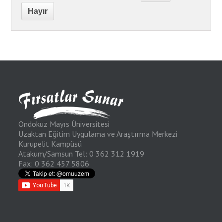
Hayır
Ondokuz Mayıs Üniversitesi
Uzaktan Eğitim Uygulama ve Araştırma Merkezi
Kurupelit Kampüsü
Atakum/Samsun Tel: 0 362 312 1919
Fax: 0 362 457 5806