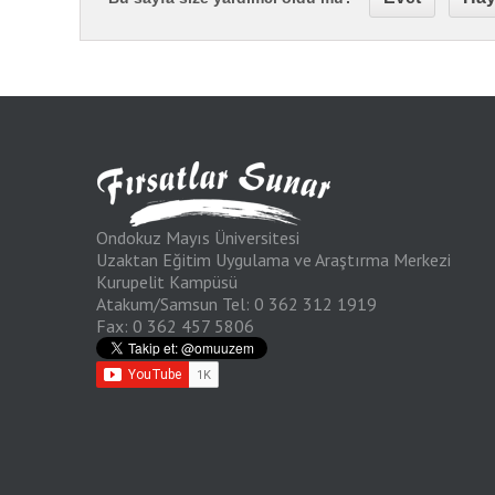
Ondokuz Mayıs Üniversitesi
Uzaktan Eğitim Uygulama ve Araştırma Merkezi
Kurupelit Kampüsü
Atakum/Samsun Tel: 0 362 312 1919
Fax: 0 362 457 5806