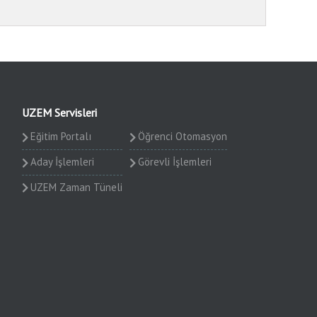
UZEM Servisleri
Eğitim Portalı
Öğrenci Otomasyon
Aday İşlemleri
Görevli İşlemleri
UZEM Zaman Tüneli