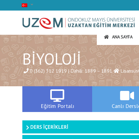
ANA SAYFA
BİYOLOJİ
0 (362) 312 1919 | Dahili: 1889 – 1891
Lisansüst
Eğitim
Portalı
Canlı
Dersl
DERS İÇERİKLERİ