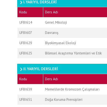
I. YARIYIL DERSLERİ
Kodu
Ders Adı
UFBI614
Genel Mikoloji
UFBI607
Davranış
UFBI629
Biyokimyasal Ekoloji
UFBI625
Bilimsel Araştırma Yöntemleri ve Etik
II. YARIYIL DERSLERİ
Kodu
Ders Adı
UFBI639
Memelilerde Kromozom Çalışmaları
UFBI651
Doğa Koruma Prensipleri