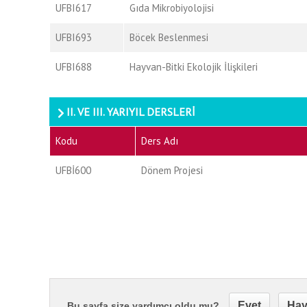
UFBI617
Gıda Mikrobiyolojisi
UFBI693
Böcek Beslenmesi
UFBI688
Hayvan-Bitki Ekolojik İlişkileri
II. VE III. YARIYIL DERSLERİ
Kodu
Ders Adı
UFBİ600
Dönem Projesi
Evet
Hay
Bu sayfa size yardımcı oldu mu?