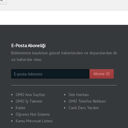
E-Posta Aboneliği
Bültenimize kaydolun güncel haberlerden ve duyurulardan ilk
siz haberdar olun.
Email
Abone Ol
Subscription
OMÜ Ana Sayfası
Site Haritası
OMÜ İş Takvimi
OMÜ Telefon Rehberi
Kalite
Canlı Ders Yardım
Öğrenci Not Sistemi
Kamu
Mevzuat Listesi