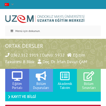
Menü için dokunun.
ORTAK DERSLER
0362.312 1919 | Dahili: 5932
Eğitim
Fakültesi B Blok
Doç. Dr. İrfan Davut ÇAM
Eğitim
Bölüm
Akademik
Bölüm
Portalı
Duyuruları
Takvim
Sınavları
KAYIT VE BİLGİ