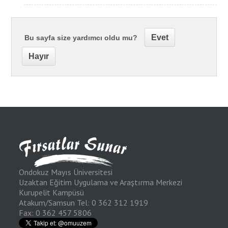
Evet
Bu sayfa size yardımcı oldu mu?
Hayır
Ondokuz Mayıs Üniversitesi
Uzaktan Eğitim Uygulama ve Araştırma Merkezi
Kurupelit Kampüsü
Atakum/Samsun Tel: 0 362 312 1919
Fax: 0 362 457 5806