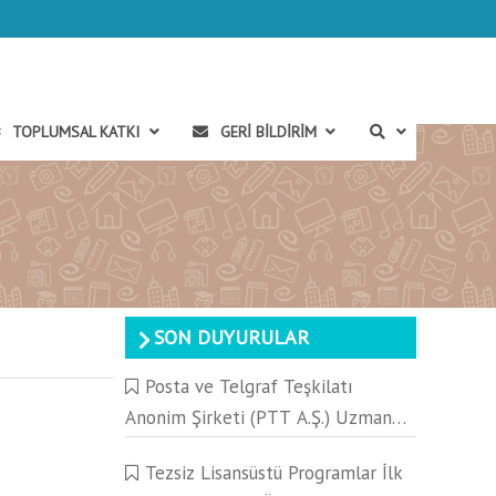
TOPLUMSAL KATKI
GERI BILDIRIM
SON DUYURULAR
Posta ve Telgraf Teşkilatı
Anonim Şirketi (PTT A.Ş.) Uzman
Yeterlik Yazılı Sınavı Hakkında
Tezsiz Lisansüstü Programlar İlk