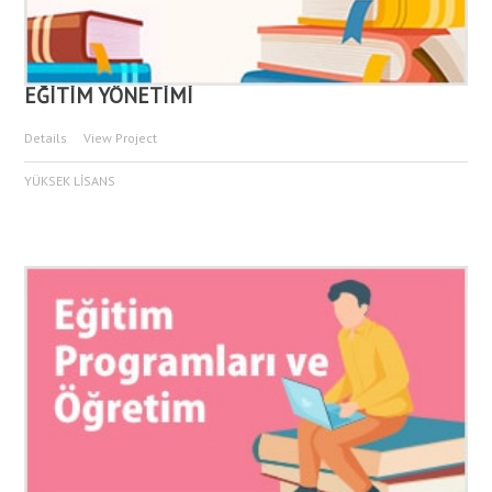
EĞİTİM YÖNETİMİ
Details
View Project
YÜKSEK LİSANS