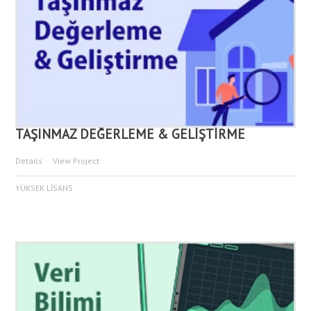
TAŞINMAZ DEĞERLEME & GELİŞTİRME
Details
View Project
YÜKSEK LİSANS