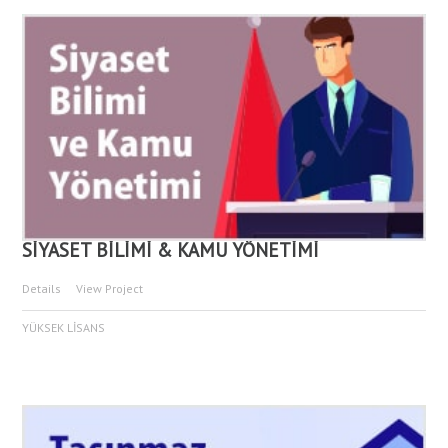
SİYASET BİLİMİ & KAMU YÖNETİMİ
Details
View Project
YÜKSEK LİSANS