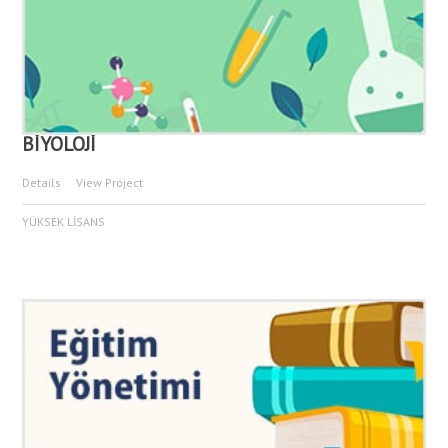
BİYOLOJİ
Details
View Project
YÜKSEK LİSANS