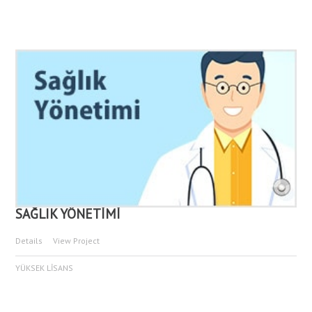
SAĞLIK YÖNETİMİ
Details
View Project
YÜKSEK LİSANS