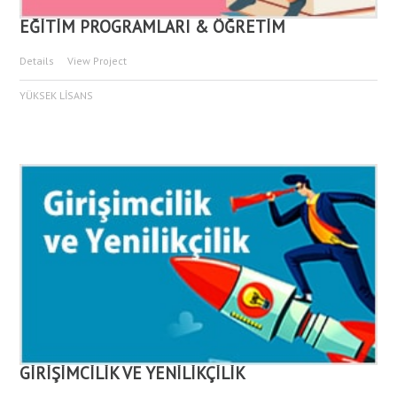
EĞİTİM PROGRAMLARI & ÖĞRETİM
Details
View Project
YÜKSEK LİSANS
GİRİŞİMCİLİK VE YENİLİKÇİLİK