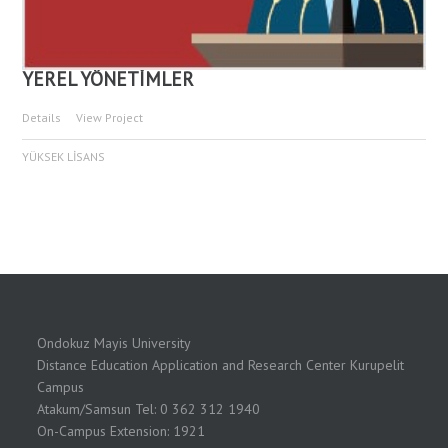
YEREL YÖNETİMLER
Details
View Project
YÜKSEK LİSANS
Ondokuz Mayis University
Distance Education Application and Research Center Kurupelit
Campus
Atakum/Samsun Tel: 0 362 312 1940
On-Campus Extension: 1921